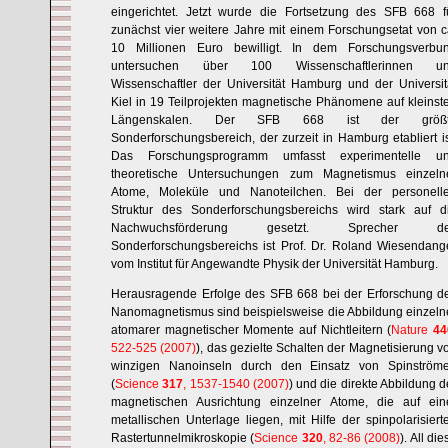
eingerichtet. Jetzt wurde die Fortsetzung des SFB 668 f
zunächst vier weitere Jahre mit einem Forschungsetat von c
10 Millionen Euro bewilligt. In dem Forschungsverbu
untersuchen über 100 Wissenschaftlerinnen u
Wissenschaftler der Universität Hamburg und der Universit
Kiel in 19 Teilprojekten magnetische Phänomene auf kleinst
Längenskalen. Der SFB 668 ist der größ
Sonderforschungsbereich, der zurzeit in Hamburg etabliert is
Das Forschungsprogramm umfasst experimentelle u
theoretische Untersuchungen zum Magnetismus einzeln
Atome, Moleküle und Nanoteilchen. Bei der personell
Struktur des Sonderforschungsbereichs wird stark auf d
Nachwuchsförderung gesetzt. Sprecher d
Sonderforschungsbereichs ist Prof. Dr. Roland Wiesendang
vom Institut für Angewandte Physik der Universität Hamburg.
Herausragende Erfolge des SFB 668 bei der Erforschung d
Nanomagnetismus sind beispielsweise die Abbildung einzeln
atomarer magnetischer Momente auf Nichtleitern (
Nature
44
522-525 (2007)
), das gezielte Schalten der Magnetisierung v
winzigen Nanoinseln durch den Einsatz von Spinström
(
Science
317
, 1537-1540 (2007)
) und die direkte Abbildung d
magnetischen Ausrichtung einzelner Atome, die auf ein
metallischen Unterlage liegen, mit Hilfe der spinpolarisiert
Rastertunnelmikroskopie (
Science
320
, 82-86 (2008)
). All die